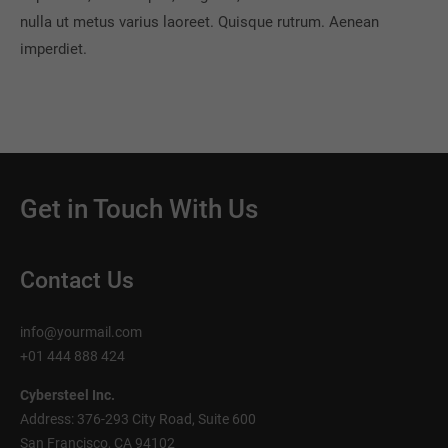
nulla ut metus varius laoreet. Quisque rutrum. Aenean
imperdiet.
Get in Touch With Us
Contact Us
info@yourmail.com
+01 444 888 424
Cybersteel Inc.
Address: 376-293 City Road, Suite 600
San Francisco, CA 94102