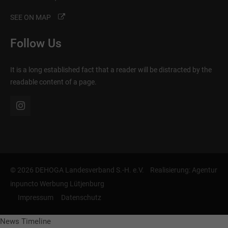
SEE ON MAP
Follow Us
It is a long established fact that a reader will be distracted by the
readable content of a page.
© 2026 DEHOGA Landesverband S.-H. e.V. Realisierung:
Agentur
inpuncto Werbung Lütjenburg
Impressum
Datenschutz
News Timeline