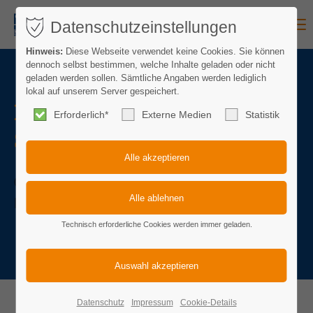
Menu
Datenschutzeinstellungen
Hinweis:
Diese Webseite verwendet keine Cookies. Sie können
dennoch selbst bestimmen, welche Inhalte geladen oder nicht
geladen werden sollen. Sämtliche Angaben werden lediglich
lokal auf unserem Server gespeichert.
FACHKRAFT FÜR
Erforderlich*
Externe Medien
Statistik
SYSTEMGASTRONOMIE
Gastroexperte/Expertin und
Manager/Managerin gleichzeitig.
Technisch erforderliche Cookies werden immer geladen.
Datenschutz
Impressum
Cookie-Details