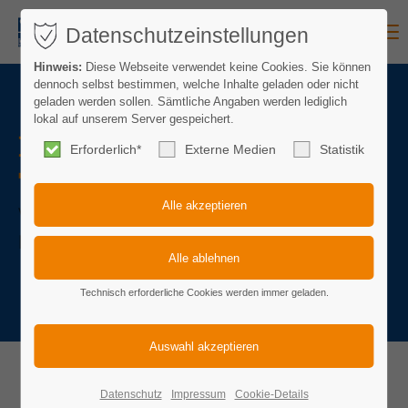
Menu
Datenschutzeinstellungen
Hinweis:
Diese Webseite verwendet keine Cookies. Sie können
dennoch selbst bestimmen, welche Inhalte geladen oder nicht
geladen werden sollen. Sämtliche Angaben werden lediglich
lokal auf unserem Server gespeichert.
BARRIEREFREIER
Erforderlich*
Externe Medien
Statistik
TOURISMUS
Voraussetzung eines selbstbestimmten
Lebens...
Technisch erforderliche Cookies werden immer geladen.
Barrierefreier Tourismus
Datenschutz
Impressum
Cookie-Details