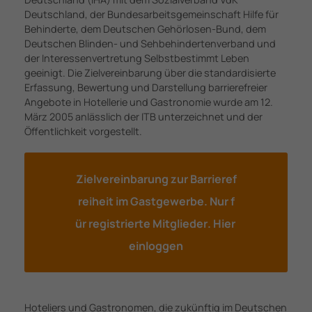
Deutschland, der Bundesarbeitsgemeinschaft Hilfe für
Behinderte, dem Deutschen Gehörlosen-Bund, dem
Deutschen Blinden- und Sehbehindertenverband und
der Interessenvertretung Selbstbestimmt Leben
geeinigt. Die Zielvereinbarung über die standardisierte
Erfassung, Bewertung und Darstellung barrierefreier
Angebote in Hotellerie und Gastronomie wurde am 12.
März 2005 anlässlich der ITB unterzeichnet und der
Öffentlichkeit vorgestellt.
Z
i
e
l
v
e
r
e
i
n
b
a
r
u
n
g
z
u
r
B
a
r
r
i
e
r
e
f
r
e
i
h
e
i
t
i
m
G
a
s
t
g
e
w
e
r
b
e
.
N
u
r
f
ü
r
r
e
g
i
s
t
r
i
e
r
t
e
M
i
t
g
l
i
e
d
e
r
.
H
i
e
r
e
i
n
l
o
g
g
e
n
Hoteliers und Gastronomen, die zukünftig im Deutschen