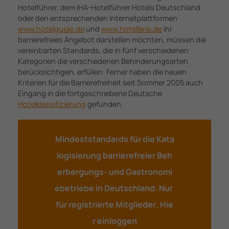
Hotelführer, dem IHA-Hotelführer Hotels Deutschland
oder den entsprechenden Internetplattformen
www.hotelguide.de
und
www.hotellerie.de
ihr
barrierefreies Angebot darstellen möchten, müssen die
vereinbarten Standards, die in fünf verschiedenen
Kategorien die verschiedenen Behinderungsarten
berücksichtigen, erfüllen. Ferner haben die neuen
Kriterien für die Barrierefreiheit seit Sommer 2005 auch
Eingang in die fortgeschriebene Deutsche
Hotelklassifizierung
gefunden.
M
i
n
d
e
s
t
s
t
a
n
d
a
r
d
s
f
ü
r
d
i
e
K
a
t
a
l
o
g
i
s
i
e
r
u
n
g
b
a
r
r
i
e
r
e
f
r
e
i
e
r
B
e
h
e
r
b
e
r
g
u
n
g
s
-
u
n
d
G
a
s
t
r
o
n
o
m
i
e
b
e
t
r
i
e
b
e
i
n
D
e
u
t
s
c
h
l
a
n
d
.
N
u
r
f
ü
r
r
e
g
i
s
t
r
i
e
r
t
e
M
i
t
g
l
i
e
d
e
r
.
H
i
e
r
e
i
n
l
o
g
g
e
n