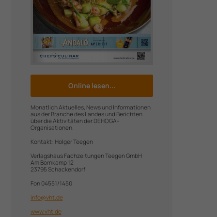
O
n
l
i
n
e
l
e
s
e
n
.
.
.
Monatlich Aktuelles, News und Informationen
aus der Branche des Landes und Berichten
über die Aktivitäten der DEHOGA-
Organisationen.
Kontakt: Holger Teegen
Verlagshaus Fachzeitungen Teegen GmbH
Am Bornkamp 12
23795 Schackendorf
Fon 04551/1450
info@vht.de
www.vht.de