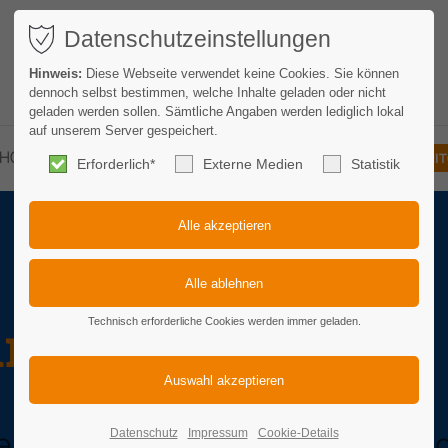
Datenschutzeinstellungen
Hinweis:
Diese Webseite verwendet keine Cookies. Sie können
dennoch selbst bestimmen, welche Inhalte geladen oder nicht
geladen werden sollen. Sämtliche Angaben werden lediglich lokal
auf unserem Server gespeichert.
HOTELLERIE
GASTRONOMIE
KONTAKT
MIT
Erforderlich*
Externe Medien
Statistik
ung & Satzung
Technisch erforderliche Cookies werden immer geladen.
otellerie- und Gastronomieverb
Datenschutz
Impressum
Cookie-Details