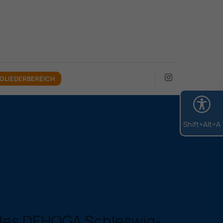
GLIEDERBEREICH
Shift+Alt+A
andes DEHOGA Schleswig-